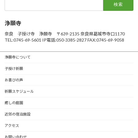
検
索:
浄願寺
奈良 子授け寺 浄願寺 〒639-2135 奈良県葛城市寺口1170
TEL:0745-69-5601 IP電話:050-3385-2827 FAX:0745-69-9058
浄願寺について
子授け祈願
お喜びの声
祈願スケジュール
癒しの庭園
近郊の宿泊施設
アクセス
お問い合わせ