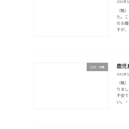
2011年
（略）
た。こ
のお腹
すが、
鹿児
九州・沖縄
2011年
（略）
りまし
不安で
い。・