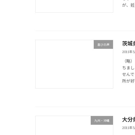
が、妊
茨城
喜びの声
2011年
（略）
ちまし
せんで
所が好
大分
九州・沖縄
2011年