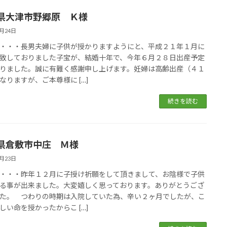
県大津市野郷原 Ｋ様
5月24日
・・・長男夫婦に子供が授かりますようにと、平成２１年１月に
致しておりました子宝が、結婚十年で、今年６月２８日出産予定
りました。誠に有難く感謝申し上げます。妊婦は高齢出産（４１
なりますが、ご本尊様に […]
続きを読む
県倉敷市中庄 Ｍ様
5月23日
・・・昨年１２月に子授け祈願をして頂きまして、お陰様で子供
る事が出来ました。大変嬉しく思っております。ありがとうござ
た。 つわりの時期は入院していた為、辛い２ヶ月でしたが、こ
しい命を授かったからこ […]