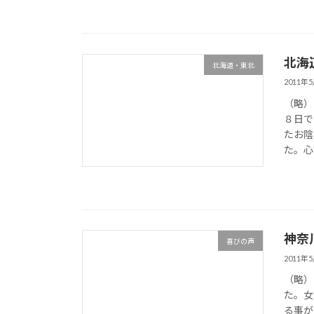
北海
北海道・東北
2011年
（略）
８日で
たお陰
た。心
神奈
喜びの声
2011年
（略）
た。女
る事が