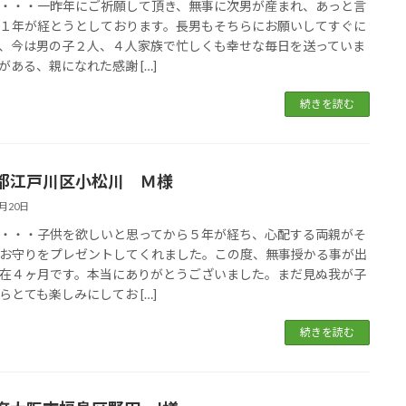
・・・一昨年にご祈願して頂き、無事に次男が産まれ、あっと言
１年が経とうとしております。長男もそちらにお願いしてすぐに
、今は男の子２人、４人家族で忙しくも幸せな毎日を送っていま
がある、親になれた感謝 […]
続きを読む
都江戸川区小松川 Ｍ様
5月20日
・・・子供を欲しいと思ってから５年が経ち、心配する両親がそ
お守りをプレゼントしてくれました。この度、無事授かる事が出
在４ヶ月です。本当にありがとうございました。まだ見ぬ我が子
らとても楽しみにしてお […]
続きを読む