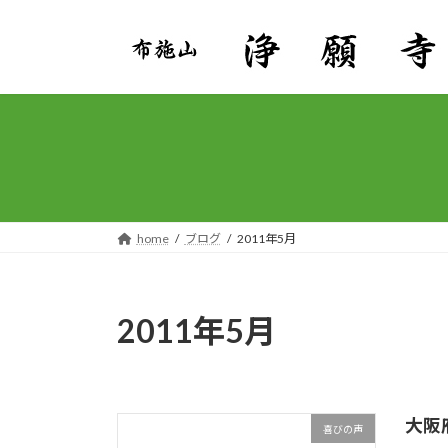
コ
ナ
ン
ビ
テ
ゲ
ン
ー
ツ
シ
へ
ョ
ス
ン
キ
に
ッ
移
プ
動
home
ブログ
2011年5月
2011年5月
大阪
喜びの声