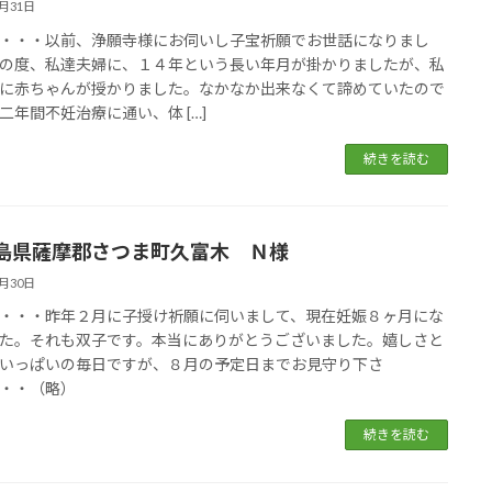
5月31日
・・・以前、浄願寺様にお伺いし子宝祈願でお世話になりまし
の度、私達夫婦に、１４年という長い年月が掛かりましたが、私
に赤ちゃんが授かりました。なかなか出来なくて諦めていたので
二年間不妊治療に通い、体 […]
続きを読む
島県薩摩郡さつま町久富木 Ｎ様
5月30日
・・・昨年２月に子授け祈願に伺いまして、現在妊娠８ヶ月にな
た。それも双子です。本当にありがとうございました。嬉しさと
いっぱいの毎日ですが、８月の予定日までお見守り下さ
・・（略）
続きを読む