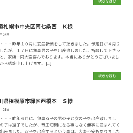
続きを読む
道札幌市中央区南七条西 Ｋ様
5月23日
・・・昨年１０月に安産祈願をして頂きました。予定日が４月２
したが、１７日に無事男の子を出産致しました。祈願して下さっ
と、家族一同大変喜んでおります。本当にありがとうございまし
から感謝申し上げます。 […]
続きを読む
川県相模原市緑区西橋本 Ｓ様
5月21日
・・・昨年６月に、無事双子の男の子と女の子を出産致しまし
の子は逆子でしたが、帝王切開になる事もなく無事に産まれてく
出来ました。双子を出産するという事は、大変不安もありました