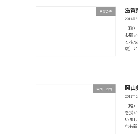
滋賀
喜びの声
2011年
（略）
お願い
と相成
歳）と
岡山
中国・四国
2011年
（略）
を授か
いまし
れも新