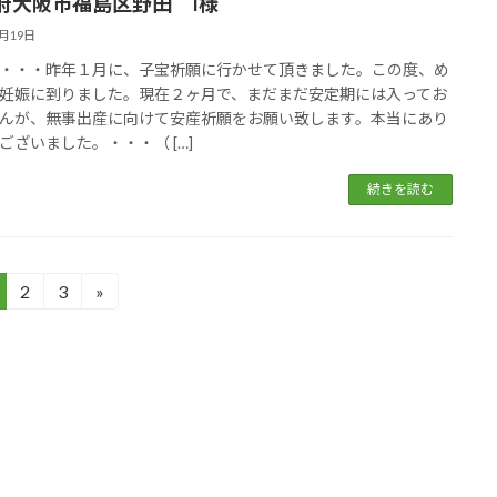
府大阪市福島区野田 I様
5月19日
・・・昨年１月に、子宝祈願に行かせて頂きました。この度、め
妊娠に到りました。現在２ヶ月で、まだまだ安定期には入ってお
んが、無事出産に向けて安産祈願をお願い致します。本当にあり
ございました。・・・（ […]
続きを読む
2
3
»
固
固
定
定
ペ
ペ
ー
ー
ジ
ジ