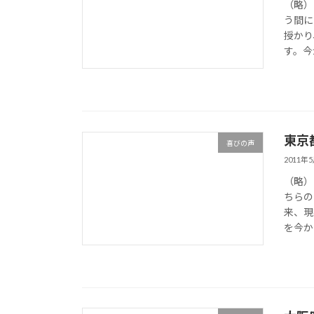
（略）
う間に
授かり
す。今
東京
喜びの声
2011年
（略）
ちらの
来、現
を今か