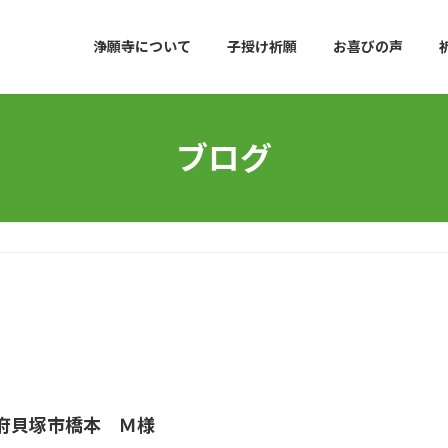
浄願寺について
子授け祈願
お喜びの声
ブログ
府貝塚市橋本 Ｍ様