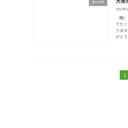
大阪
喜びの声
2011年
（略）
でたく
りませ
がとう
投
1
固
定
稿
ペ
の
ー
ジ
ペ
ー