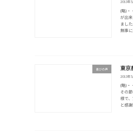
2013年
(略)
が出来
ました
無事に
東京
喜びの声
2013年
(略)
その節
様で、
と感謝