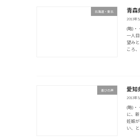
青森
北海道・東北
2013年
(略)
一人目
望みと
ころ、
愛知
喜びの声
2013年
(略)
に、新
妊娠が
い、と