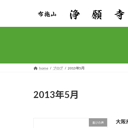
コ
ナ
ン
ビ
テ
ゲ
ン
ー
ツ
シ
へ
ョ
ス
ン
キ
に
ッ
移
プ
動
home
ブログ
2013年5月
2013年5月
大阪
喜びの声