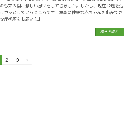
のも束の間、悲しい思いをしてきました。しかし、現在12週を迎
しホッとしているところです。無事に健康な赤ちゃんを出産でき
安産祈願をお願い […]
続きを読む
2
3
»
固
固
定
定
ペ
ペ
ー
ー
ジ
ジ