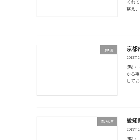
くれて
整え、
京都
京都府
2013年
(略)
かる事
してお
愛知
喜びの声
2013年
(略)