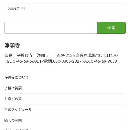
2004年4月
検
索:
浄願寺
奈良 子授け寺 浄願寺 〒639-2135 奈良県葛城市寺口1170
TEL:0745-69-5601 IP電話:050-3385-2827 FAX:0745-69-9058
浄願寺について
子授け祈願
お喜びの声
祈願スケジュール
癒しの庭園