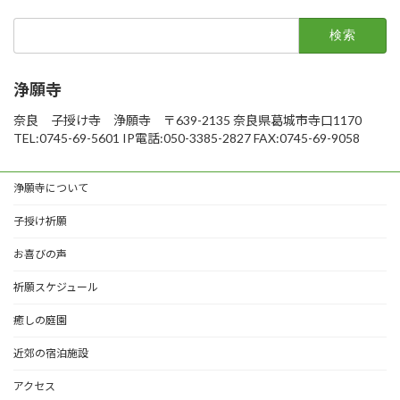
検
索:
浄願寺
奈良 子授け寺 浄願寺 〒639-2135 奈良県葛城市寺口1170
TEL:0745-69-5601 IP電話:050-3385-2827 FAX:0745-69-9058
浄願寺について
子授け祈願
お喜びの声
祈願スケジュール
癒しの庭園
近郊の宿泊施設
アクセス