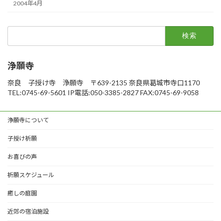
2004年4月
検
索:
浄願寺
奈良 子授け寺 浄願寺 〒639-2135 奈良県葛城市寺口1170
TEL:0745-69-5601 IP電話:050-3385-2827 FAX:0745-69-9058
浄願寺について
子授け祈願
お喜びの声
祈願スケジュール
癒しの庭園
近郊の宿泊施設