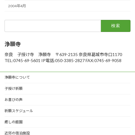
2004年4月
検
索:
浄願寺
奈良 子授け寺 浄願寺 〒639-2135 奈良県葛城市寺口1170
TEL:0745-69-5601 IP電話:050-3385-2827 FAX:0745-69-9058
浄願寺について
子授け祈願
お喜びの声
祈願スケジュール
癒しの庭園
近郊の宿泊施設