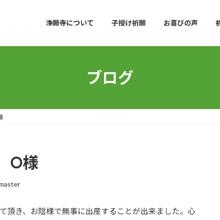
浄願寺について
子授け祈願
お喜びの声
ブログ
様
 O様
master
して頂き、お陰様で無事に出産することが出来ました。心