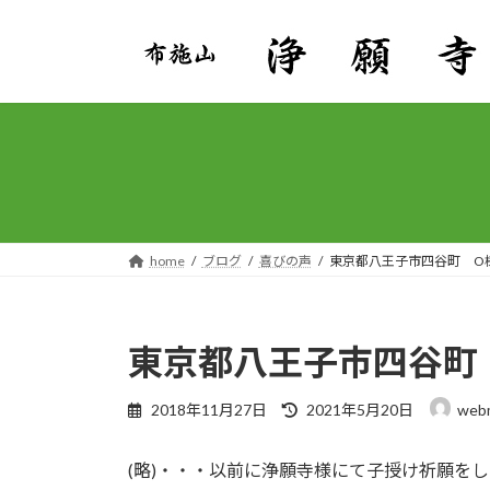
コ
ナ
ン
ビ
テ
ゲ
ン
ー
ツ
シ
へ
ョ
ス
ン
キ
に
ッ
移
プ
動
home
ブログ
喜びの声
東京都八王子市四谷町 O
東京都八王子市四谷町
最
2018年11月27日
2021年5月20日
web
終
更
(略)・・・以前に浄願寺様にて子授け祈願を
新