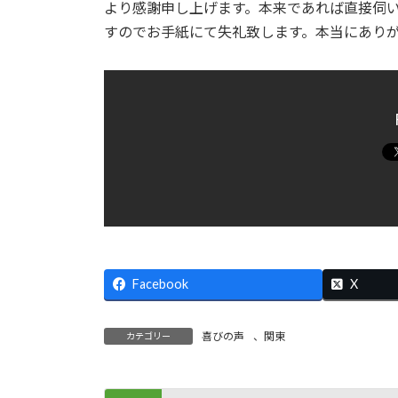
日
より感謝申し上げます。本来であれば直接伺
時
すのでお手紙にて失礼致します。本当にありが
:
Facebook
X
喜びの声
、
関東
カテゴリー