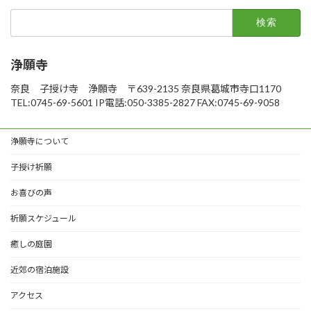
検
索:
浄願寺
奈良 子授け寺 浄願寺 〒639-2135 奈良県葛城市寺口1170
TEL:0745-69-5601 IP電話:050-3385-2827 FAX:0745-69-9058
浄願寺について
子授け祈願
お喜びの声
祈願スケジュール
癒しの庭園
近郊の宿泊施設
アクセス