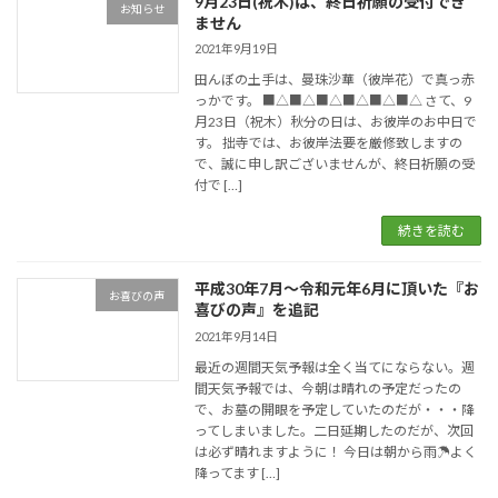
9月23日(祝木)は、終日祈願の受付でき
お知らせ
ません
2021年9月19日
田んぼの土手は、曼珠沙華（彼岸花）で真っ赤
っかです。 ■△■△■△■△■△■△ さて、9
月23日（祝木）秋分の日は、お彼岸のお中日で
す。 拙寺では、お彼岸法要を厳修致しますの
で、誠に申し訳ございませんが、終日祈願の受
付で […]
続きを読む
平成30年7月〜令和元年6月に頂いた『お
お喜びの声
喜びの声』を追記
2021年9月14日
最近の週間天気予報は全く当てにならない。週
間天気予報では、今朝は晴れの予定だったの
で、お墓の開眼を予定していたのだが・・・降
ってしまいました。二日延期したのだが、次回
は必ず晴れますように！ 今日は朝から雨☂よく
降ってます […]