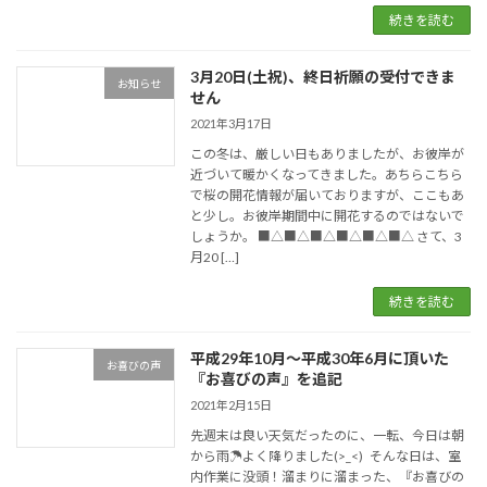
続きを読む
3月20日(土祝)、終日祈願の受付できま
お知らせ
せん
2021年3月17日
この冬は、厳しい日もありましたが、お彼岸が
近づいて暖かくなってきました。あちらこちら
で桜の開花情報が届いておりますが、ここもあ
と少し。お彼岸期間中に開花するのではないで
しょうか。 ■△■△■△■△■△■△ さて、3
月20 […]
続きを読む
平成29年10月〜平成30年6月に頂いた
お喜びの声
『お喜びの声』を追記
2021年2月15日
先週末は良い天気だったのに、一転、今日は朝
から雨☂よく降りました(>_<) そんな日は、室
内作業に没頭！溜まりに溜まった、『お喜びの