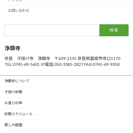
お問い合わせ
検
索:
浄願寺
奈良 子授け寺 浄願寺 〒639-2135 奈良県葛城市寺口1170
TEL:0745-69-5601 IP電話:050-3385-2827 FAX:0745-69-9058
浄願寺について
子授け祈願
お喜びの声
祈願スケジュール
癒しの庭園