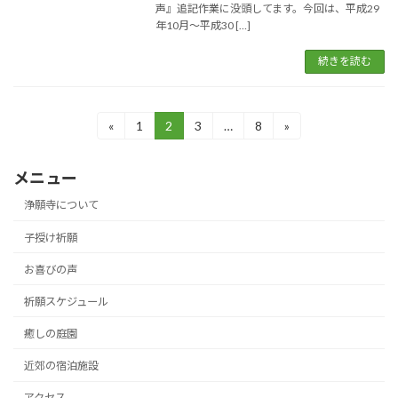
声』追記作業に没頭してます。今回は、平成29
年10月〜平成30 […]
続きを読む
投
«
1
2
3
…
8
»
固
固
固
固
定
定
定
定
稿
ペ
ペ
ペ
ペ
メニュー
ー
ー
ー
ー
の
ジ
ジ
ジ
ジ
浄願寺について
ペ
子授け祈願
ー
お喜びの声
ジ
送
祈願スケジュール
り
癒しの庭園
近郊の宿泊施設
アクセス