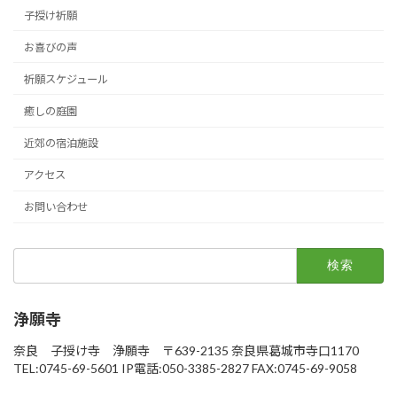
子授け祈願
お喜びの声
祈願スケジュール
癒しの庭園
近郊の宿泊施設
アクセス
お問い合わせ
検
索:
浄願寺
奈良 子授け寺 浄願寺 〒639-2135 奈良県葛城市寺口1170
TEL:0745-69-5601 IP電話:050-3385-2827 FAX:0745-69-9058