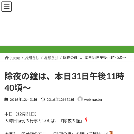
コ
ナ
ン
ビ
テ
ゲ
ン
ー
ツ
シ
へ
ョ
お知らせ
ス
ン
キ
に
ッ
移
プ
動
home
お知らせ
お知らせ
除夜の鐘は、本日31日午後11時40頃〜
除夜の鐘は、本日31日午後11時
40頃〜
最
2016年12月31日
2016年12月31日
webmaster
終
更
本日（12月31日）
新
日
大晦日恒例の行事といえば、『除夜の鐘』
時
:
今年も一般参詣の方に、『除夜の鐘』を撞いて頂けます